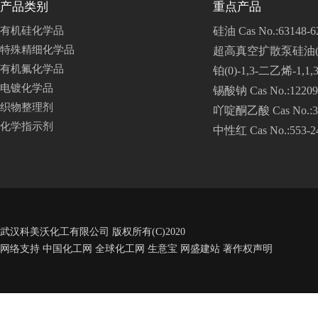
产品类别
重点产品
有机硅化学品
硅油 Cas No.:63148-6
特殊精细化学品
超高真空扩散泵硅油(275型)
有机氟化学品
铂(0)-1,3-二乙烯-1,1
电镀化学品
锡酸钠 Cas No.:12209
织物整理剂
吖啶酮乙酸 Cas No.:38
化学指示剂
中性红 Cas No.:553-2
武汉科美沃化工有限公司
版权所有(C)2020
网络支持
中国化工网
全球化工网
生意宝
网盛建站
著作权声明