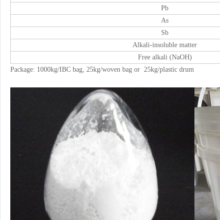
Pb
As
Sb
Alkali-insoluble matter
Free alkali (NaOH)
Package: 1000kg/IBC bag, 25kg/woven bag or 25kg/plastic drum