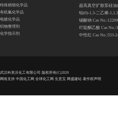
特殊精细化学品
超高真空扩散泵硅油(275型)
有机氟化学品
铂(0)-1,3-二乙烯-1,1
电镀化学品
锡酸钠 Cas No.:12209
织物整理剂
吖啶酮乙酸 Cas No.:38
化学指示剂
中性红 Cas No.:553-2
武汉科美沃化工有限公司
版权所有(C)2020
网络支持
中国化工网
全球化工网
生意宝
网盛建站
著作权声明