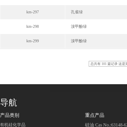
km-297
孔雀绿
km-298
溴甲酚绿
km-299
溴甲酚绿
总共有 101 篇记录 这是第
导航
产品类别
重点产品
有机硅化学品
硅油 Cas No.:63148-6